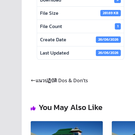
File Size
281.69 KB
File Count
1
Create Date
26/06/2026
Last Updated
26/06/2026
แนวปฏิบัติ Dos & Don’ts
You May Also Like