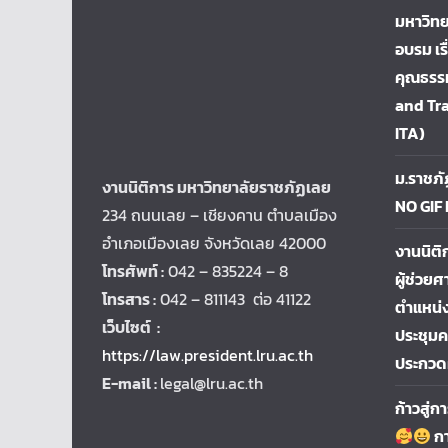
มหาวิทย
อบรม เร
คุณธรรม
and Tr
ITA)
ม.ราชภั
งานนิติการ มหาวิทยาลัยราชภัฏเลย
NO GIF
234 ถนนเลย – เชียงคาน ตำบลเมือง
อำเภอเมืองเลย จังหวัดเลย 42000
งานนิติ
โทรศัพท์ :
042 – 835224 – 8
ผู้ช่วยศ
โทรสาร :
042 – 811143 ต่อ 41122
ตำแหน่ง
เว็บไซต์ :
ประชุม
https://law.president.lru.ac.th
ประกวด
E-mail :
legal@lru.ac.th
ก้าวสู่
กา