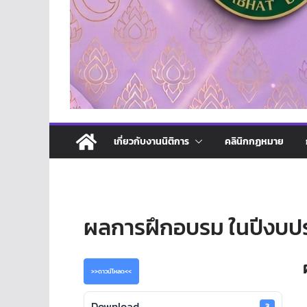
เกี่ยวกับงานนิติการ
คลินิกกฏหมาย
ผลการฝึกอบรม ในปีงบป
>>ดาวน์โหลด<<
Download
3