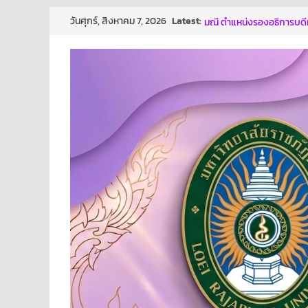
Skip
Latest:
งานนิติการ มหาวิทยาลัยราชภ
วันศุกร์, สิงหาคม 7, 2026
to
มณี ตำแหน่งรองอธิการบดี
ผลการประกวดผลงาน/นวั
content
ก้าวสู่การเป็นองค์กรปลอด
นี้ คงมีส่วนช่วยให้ทุกท่านต
ทันเจตนา เเละหยุดการกระทำท
โครงการเสริมสร้างธรรมาภ
ปีงบประมาณ พ.ศ. 2569
งานนิติการ สำนักงานอธิการ
อบรม เรื่อง หลักเกณฑ์การ
and Transparency Asses
ม.ราชภัฏเลย ประกาศนโยบาย