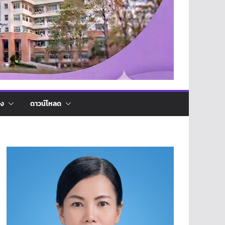
่ง
ดาวน์โหลด