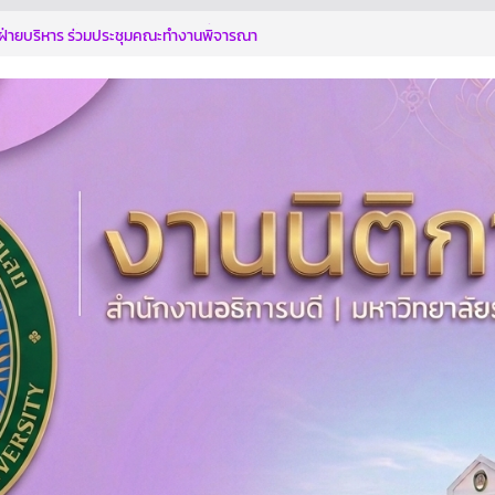
ัฏเลย โดยผู้ช่วยศาสตราจารย์จารุวัลย์ รักษ์
ฝ่ายบริหาร ร่วมประชุมคณะทำงานพิจารณา
ตกรรม
ทุจริตด้วยกัน
การอบรมตามโครงการฯ
ระหนักถึงการกระทำที่ส่อไปในทางทุจริต รู้เท่า
ี่ทุจริต
ิบาลสู่การเป็นองค์กรปลอดการทุจริต” ประจำ
บดี มหาวิทยาลัยราชภัฏเลย เข้าร่วมการฝึก
ประเมินคุณธรรมและความโปร่งใส (Integrity
sment : ITA)
ไม่ให้ไม่รับ NO GIF POLICY 2569