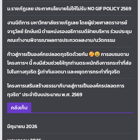
ม.ราชภัฏเลย ประกาศนโยบายไม่ให้ไม่รับ NO GIF POLICY 2569
งานนิติการ มหาวิทยาลัยราชภัฏเลย โดยผู้ช่วยศาสตราจารย์
จารุวัลย์ รักษ์มณี ตำแหน่งรองอธิการบดีฝ่ายบริหาร ร่วมประชุม
คณะทำงานพิจารณาผลการประกวดผลงาน/นวัตกรรม
ก้าวสู่การเป็นองค์กรปลอดทุจริตด้วยกัน
การอบรมตาม
โครงการฯ นี้ คงมีส่วนช่วยให้ทุกท่านตระหนักถึงการกระทำที่ส่อ
ไปในทางทุจริต รู้เท่าทันเจตนา เเละหยุดการกระทำที่ทุจริต
โครงการเสริมสร้างธรรมาภิบาลสู่การเป็นองค์กรปลอดการ
ทุจริต” ประจำปีงบประมาณ พ.ศ. 2569
คลังเก็บ
มิถุนายน 2026