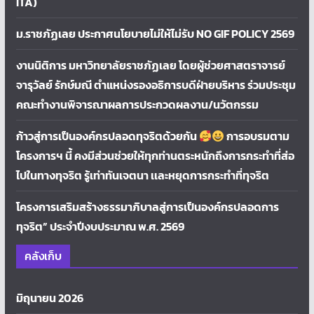
ITA)
ม.ราชภัฏเลย ประกาศนโยบายไม่ให้ไม่รับ NO GIF POLICY 2569
งานนิติการ มหาวิทยาลัยราชภัฏเลย โดยผู้ช่วยศาสตราจารย์
จารุวัลย์ รักษ์มณี ตำแหน่งรองอธิการบดีฝ่ายบริหาร ร่วมประชุม
คณะทำงานพิจารณาผลการประกวดผลงาน/นวัตกรรม
ก้าวสู่การเป็นองค์กรปลอดทุจริตด้วยกัน
การอบรมตาม
โครงการฯ นี้ คงมีส่วนช่วยให้ทุกท่านตระหนักถึงการกระทำที่ส่อ
ไปในทางทุจริต รู้เท่าทันเจตนา เเละหยุดการกระทำที่ทุจริต
โครงการเสริมสร้างธรรมาภิบาลสู่การเป็นองค์กรปลอดการ
ทุจริต” ประจำปีงบประมาณ พ.ศ. 2569
คลังเก็บ
มิถุนายน 2026