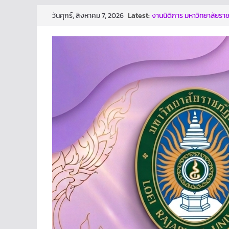
Skip
Latest:
งานนิติการ มหาวิทยาลัยราชภ
วันศุกร์, สิงหาคม 7, 2026
to
มณี ตำแหน่งรองอธิการบดี
ผลการประกวดผลงาน/นวั
content
ก้าวสู่การเป็นองค์กรปลอด
นี้ คงมีส่วนช่วยให้ทุกท่านต
ทันเจตนา เเละหยุดการกระทำท
โครงการเสริมสร้างธรรมาภ
ปีงบประมาณ พ.ศ. 2569
งานนิติการ สำนักงานอธิการ
อบรม เรื่อง หลักเกณฑ์การ
and Transparency Asses
ม.ราชภัฏเลย ประกาศนโยบาย