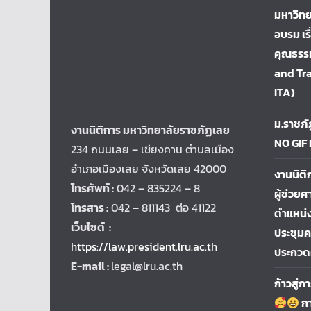
มหาวิทย
อบรม เร
คุณธรรม
and Tr
ITA)
ม.ราชภั
งานนิติการ มหาวิทยาลัยราชภัฏเลย
NO GIF
234 ถนนเลย – เชียงคาน ตำบลเมือง
อำเภอเมืองเลย จังหวัดเลย 42000
งานนิติ
โทรศัพท์ :
042 – 835224 – 8
ผู้ช่วยศ
โทรสาร :
042 – 811143 ต่อ 41122
ตำแหน่ง
เว็บไซต์ :
ประชุม
https://law.president.lru.ac.th
ประกวด
E-mail :
legal@lru.ac.th
ก้าวสู่
กา