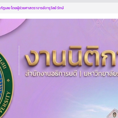
ัฏเลย โดยผู้ช่วยศาสตราจารย์จารุวัลย์ รักษ์
ฝ่ายบริหาร ร่วมประชุมคณะทำงานพิจารณา
ตกรรม
ทุจริตด้วยกัน
การอบรมตามโครงการฯ
ระหนักถึงการกระทำที่ส่อไปในทางทุจริต รู้เท่า
ี่ทุจริต
ิบาลสู่การเป็นองค์กรปลอดการทุจริต” ประจำ
บดี มหาวิทยาลัยราชภัฏเลย เข้าร่วมการฝึก
ประเมินคุณธรรมและความโปร่งใส (Integrity
sment : ITA)
ไม่ให้ไม่รับ NO GIF POLICY 2569