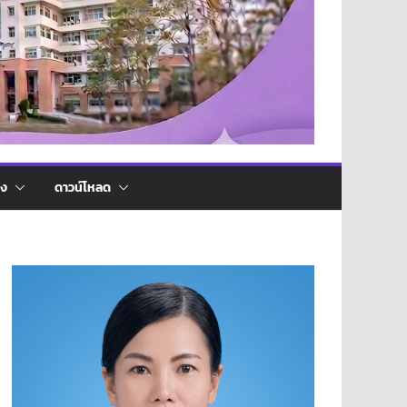
่ง
ดาวน์โหลด