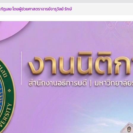
ัฏเลย โดยผู้ช่วยศาสตราจารย์จารุวัลย์ รักษ์
ฝ่ายบริหาร ร่วมประชุมคณะทำงานพิจารณา
ตกรรม
ทุจริตด้วยกัน
การอบรมตามโครงการฯ
ระหนักถึงการกระทำที่ส่อไปในทางทุจริต รู้เท่า
ี่ทุจริต
ิบาลสู่การเป็นองค์กรปลอดการทุจริต” ประจำ
บดี มหาวิทยาลัยราชภัฏเลย เข้าร่วมการฝึก
ประเมินคุณธรรมและความโปร่งใส (Integrity
sment : ITA)
ไม่ให้ไม่รับ NO GIF POLICY 2569