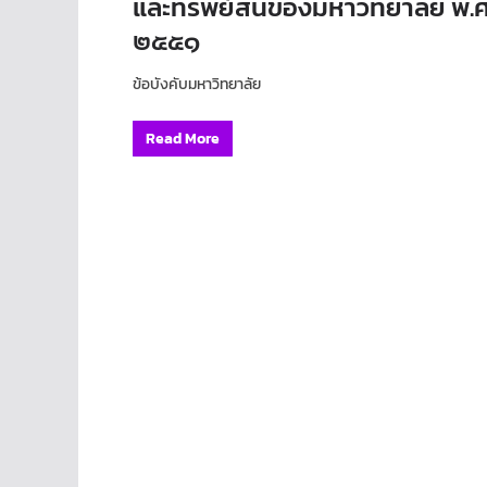
และทรัพย์สินของมหาวิทยาลัย พ.ศ
๒๕๕๑
ข้อบังคับมหาวิทยาลัย
Read More