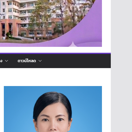
่ง
ดาวน์โหลด