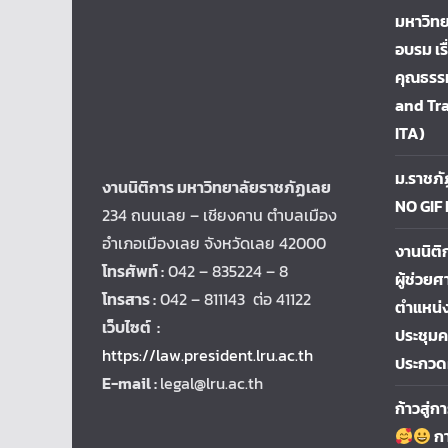
มหาวิทย
อบรม เร
คุณธรรม
and Tr
ITA)
ม.ราชภั
งานนิติการ มหาวิทยาลัยราชภัฏเลย
NO GIF
234 ถนนเลย – เชียงคาน ตำบลเมือง
อำเภอเมืองเลย จังหวัดเลย 42000
งานนิติ
โทรศัพท์ :
042 – 835224 – 8
ผู้ช่วยศ
โทรสาร :
042 – 811143 ต่อ 41122
ตำแหน่ง
เว็บไซต์ :
ประชุม
https://law.president.lru.ac.th
ประกวด
E-mail :
legal@lru.ac.th
ก้าวสู่
กา