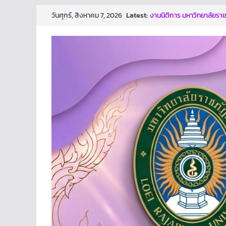
Skip
Latest:
งานนิติการ มหาวิทยาลัยราชภ
วันศุกร์, สิงหาคม 7, 2026
to
มณี ตำแหน่งรองอธิการบดี
ผลการประกวดผลงาน/นวั
content
ก้าวสู่การเป็นองค์กรปลอด
นี้ คงมีส่วนช่วยให้ทุกท่านต
ทันเจตนา เเละหยุดการกระทำท
โครงการเสริมสร้างธรรมาภ
ปีงบประมาณ พ.ศ. 2569
งานนิติการ สำนักงานอธิการ
อบรม เรื่อง หลักเกณฑ์การ
and Transparency Asses
ม.ราชภัฏเลย ประกาศนโยบาย