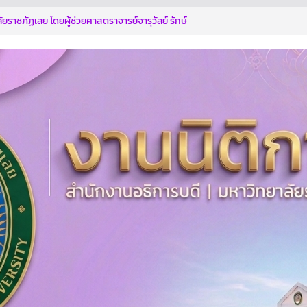
ัยราชภัฏเลย โดยผู้ช่วยศาสตราจารย์จารุวัลย์ รักษ์
ารบดีฝ่ายบริหาร ร่วมประชุมคณะทำงานพิจารณา
/นวัตกรรม
รปลอดทุจริตด้วยกัน
การอบรมตามโครงการฯ
ท่านตระหนักถึงการกระทำที่ส่อไปในทางทุจริต รู้เท่า
กระทำที่ทุจริต
รรมาภิบาลสู่การเป็นองค์กรปลอดการทุจริต” ประจำ
569
อธิการบดี มหาวิทยาลัยราชภัฏเลย เข้าร่วมการฝึก
ฑ์การประเมินคุณธรรมและความโปร่งใส (Integrity
Assessment : ITA)
โยบายไม่ให้ไม่รับ NO GIF POLICY 2569