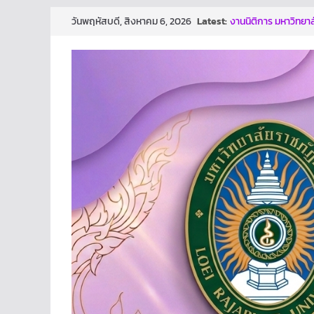
Skip
Latest:
งานนิติการ มหาวิทยาล
วันพฤหัสบดี, สิงหาคม 6, 2026
to
มณี ตำแหน่งรองอธิก
ผลการประกวดผลงาน
content
ก้าวสู่การเป็นองค์ก
นี้ คงมีส่วนช่วยให้ทุก
ทันเจตนา เเละหยุดการ
โครงการเสริมสร้างธ
ปีงบประมาณ พ.ศ. 2
งานนิติการ สำนักงาน
อบรม เรื่อง หลักเกณ
and Transparency 
ม.ราชภัฏเลย ประกาศน