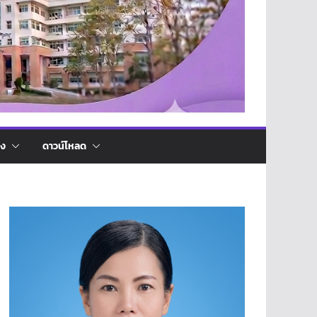
่ง
ดาวน์โหลด