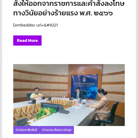
สั่งให้ออกจากราชการและคำสั่งลงโทษ
ทางวินัยอย่างร้ายแรง พ.ศ. ๒๕๖๖
[embeddoc url=&#8221
Read More
ข่าวประชาสัมพันธ์
ข่าวอบรม สัมมนา ประชุม