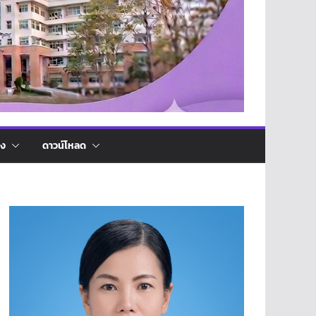
่ง
ดาวน์โหลด