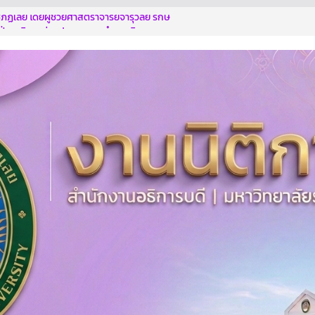
ัฏเลย โดยผู้ช่วยศาสตราจารย์จารุวัลย์ รักษ์
ฝ่ายบริหาร ร่วมประชุมคณะทำงานพิจารณา
ตกรรม
ทุจริตด้วยกัน
การอบรมตามโครงการฯ
ระหนักถึงการกระทำที่ส่อไปในทางทุจริต รู้เท่า
ี่ทุจริต
ิบาลสู่การเป็นองค์กรปลอดการทุจริต” ประจำ
บดี มหาวิทยาลัยราชภัฏเลย เข้าร่วมการฝึก
ประเมินคุณธรรมและความโปร่งใส (Integrity
sment : ITA)
ไม่ให้ไม่รับ NO GIF POLICY 2569