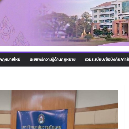
กฎหมายใหม่
เผยแพร่ความรู้ด้านกฎหมาย
รวมระเบียบ/ข้อบังคับ/คำสั