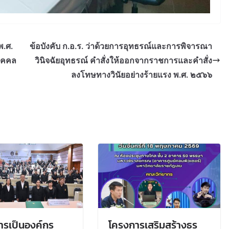
พ.ศ.
ข้อบังคับ ก.อ.ร. ว่าด้วยการอุทธรณ์และการพิจารณา
ุคคล
วินิจฉัยอุทธรณ์ คำสั่งให้ออกจากราชการและคำสั่ง
ลงโทษทางวินัยอย่างร้ายแรง พ.ศ. ๒๕๖๖
การเป็นองค์กร
โครงการเสริมสร้างธร