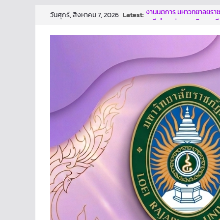
Skip
Latest:
งานนิติการ มหาวิทยาลัยราชภ
วันศุกร์, สิงหาคม 7, 2026
to
มณี ตำแหน่งรองอธิการบดี
ผลการประกวดผลงาน/นวั
content
ก้าวสู่การเป็นองค์กรปลอด
นี้ คงมีส่วนช่วยให้ทุกท่านต
ทันเจตนา เเละหยุดการกระทำท
โครงการเสริมสร้างธรรมาภ
ปีงบประมาณ พ.ศ. 2569
งานนิติการ สำนักงานอธิการ
อบรม เรื่อง หลักเกณฑ์การ
and Transparency Asses
ม.ราชภัฏเลย ประกาศนโยบาย