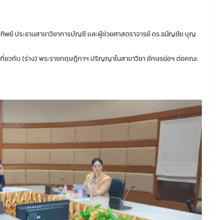
ษทิพย์ ประธานสาขาวิชาการบัญชี เเละผู้ช่วยศาสตราจารย์ ดร.ธนัญชัย บุญ
ยดเกี่ยวกับ (ร่าง) พระราชกฤษฏีกาฯ ปริญญาในสาขาวิชา อักษรย่อฯ ต่อคณะ