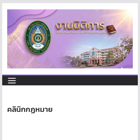
Skip
to
content
คลินิกกฏหมาย