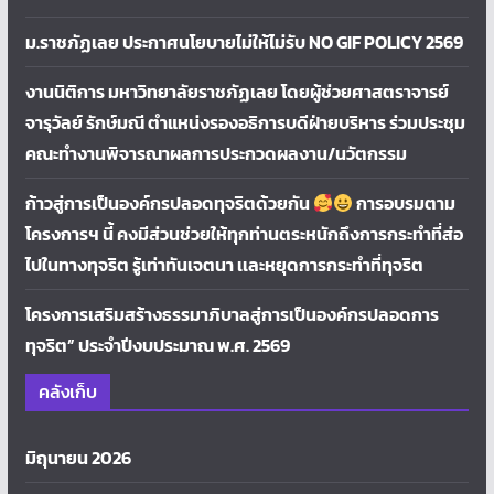
ม.ราชภัฏเลย ประกาศนโยบายไม่ให้ไม่รับ NO GIF POLICY 2569
งานนิติการ มหาวิทยาลัยราชภัฏเลย โดยผู้ช่วยศาสตราจารย์
จารุวัลย์ รักษ์มณี ตำแหน่งรองอธิการบดีฝ่ายบริหาร ร่วมประชุม
คณะทำงานพิจารณาผลการประกวดผลงาน/นวัตกรรม
ก้าวสู่การเป็นองค์กรปลอดทุจริตด้วยกัน
การอบรมตาม
โครงการฯ นี้ คงมีส่วนช่วยให้ทุกท่านตระหนักถึงการกระทำที่ส่อ
ไปในทางทุจริต รู้เท่าทันเจตนา เเละหยุดการกระทำที่ทุจริต
โครงการเสริมสร้างธรรมาภิบาลสู่การเป็นองค์กรปลอดการ
ทุจริต” ประจำปีงบประมาณ พ.ศ. 2569
คลังเก็บ
มิถุนายน 2026