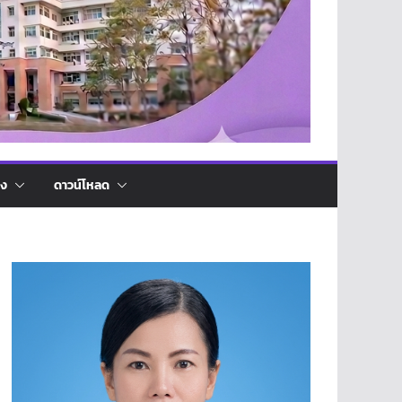
่ง
ดาวน์โหลด