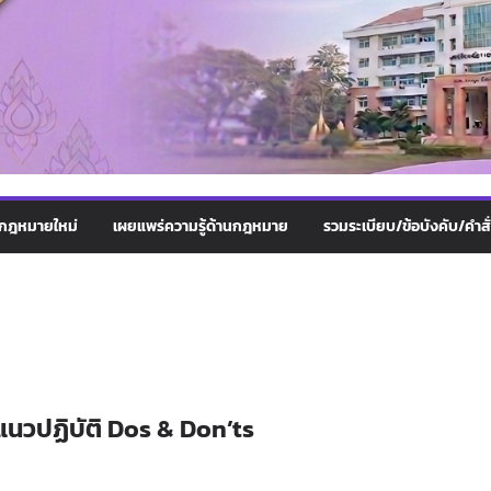
กฎหมายใหม่
เผยแพร่ความรู้ด้านกฎหมาย
รวมระเบียบ/ข้อบังคับ/คำสั
s
แนวปฏิบัติ Dos & Don’ts