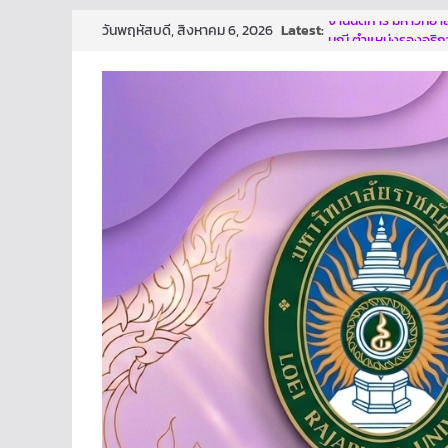
Skip
Latest:
งานนิติการ มหาวิทยาล
วันพฤหัสบดี, สิงหาคม 6, 2026
to
มณี ตำแหน่งรองอธิก
ผลการประกวดผลงาน
content
ก้าวสู่การเป็นองค์ก
นี้ คงมีส่วนช่วยให้ทุก
ทันเจตนา เเละหยุดการ
โครงการเสริมสร้างธ
ปีงบประมาณ พ.ศ. 2
งานนิติการ สำนักงาน
อบรม เรื่อง หลักเกณ
and Transparency 
ม.ราชภัฏเลย ประกาศน