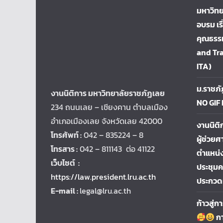
มหาวิทย
อบรม เร
คุณธรรม
and Tr
ITA)
ม.ราชภั
งานนิติการ มหาวิทยาลัยราชภัฏเลย
NO GIF
234 ถนนเลย – เชียงคาน ตำบลเมือง
อำเภอเมืองเลย จังหวัดเลย 42000
งานนิติ
โทรศัพท์ :
042 – 835224 – 8
ผู้ช่วยศ
โทรสาร :
042 – 811143 ต่อ 41122
ตำแหน่ง
เว็บไซต์ :
ประชุม
https://law.president.lru.ac.th
ประกวด
E-mail :
legal@lru.ac.th
ก้าวสู่
กา