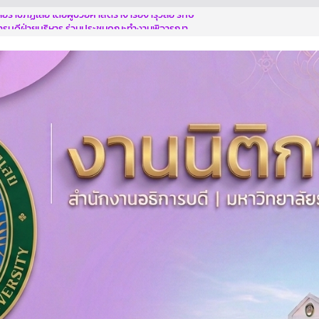
ัยราชภัฏเลย โดยผู้ช่วยศาสตราจารย์จารุวัลย์ รักษ์
ารบดีฝ่ายบริหาร ร่วมประชุมคณะทำงานพิจารณา
/นวัตกรรม
รปลอดทุจริตด้วยกัน
การอบรมตามโครงการฯ
ท่านตระหนักถึงการกระทำที่ส่อไปในทางทุจริต รู้เท่า
กระทำที่ทุจริต
รรมาภิบาลสู่การเป็นองค์กรปลอดการทุจริต” ประจำ
569
อธิการบดี มหาวิทยาลัยราชภัฏเลย เข้าร่วมการฝึก
ฑ์การประเมินคุณธรรมและความโปร่งใส (Integrity
Assessment : ITA)
โยบายไม่ให้ไม่รับ NO GIF POLICY 2569