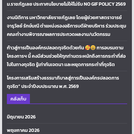
ม.ราชภัฏเลย ประกาศนโยบายไม่ให้ไม่รับ NO GIF POLICY 2569
งานนิติการ มหาวิทยาลัยราชภัฏเลย โดยผู้ช่วยศาสตราจารย์
จารุวัลย์ รักษ์มณี ตำแหน่งรองอธิการบดีฝ่ายบริหาร ร่วมประชุม
คณะทำงานพิจารณาผลการประกวดผลงาน/นวัตกรรม
ก้าวสู่การเป็นองค์กรปลอดทุจริตด้วยกัน
การอบรมตาม
โครงการฯ นี้ คงมีส่วนช่วยให้ทุกท่านตระหนักถึงการกระทำที่ส่อ
ไปในทางทุจริต รู้เท่าทันเจตนา เเละหยุดการกระทำที่ทุจริต
โครงการเสริมสร้างธรรมาภิบาลสู่การเป็นองค์กรปลอดการ
ทุจริต” ประจำปีงบประมาณ พ.ศ. 2569
คลังเก็บ
มิถุนายน 2026
พฤษภาคม 2026