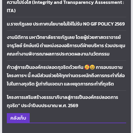
ความโปร่งใส (Integrity and Transparency Assessment :
ITA)
ม.ราชภัฏเลย ประกาศนโยบายไม่ให้ไม่รับ NO GIF POLICY 2569
งานนิติการ มหาวิทยาลัยราชภัฏเลย โดยผู้ช่วยศาสตราจารย์
จารุวัลย์ รักษ์มณี ตำแหน่งรองอธิการบดีฝ่ายบริหาร ร่วมประชุม
คณะทำงานพิจารณาผลการประกวดผลงาน/นวัตกรรม
ก้าวสู่การเป็นองค์กรปลอดทุจริตด้วยกัน
การอบรมตาม
โครงการฯ นี้ คงมีส่วนช่วยให้ทุกท่านตระหนักถึงการกระทำที่ส่อ
ไปในทางทุจริต รู้เท่าทันเจตนา เเละหยุดการกระทำที่ทุจริต
โครงการเสริมสร้างธรรมาภิบาลสู่การเป็นองค์กรปลอดการ
ทุจริต” ประจำปีงบประมาณ พ.ศ. 2569
คลังเก็บ