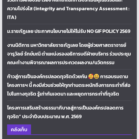
ความโปร่งใส (Integrity and Transparency Assessment :
ITA)
ม.ราชภัฏเลย ประกาศนโยบายไม่ให้ไม่รับ NO GIF POLICY 2569
งานนิติการ มหาวิทยาลัยราชภัฏเลย โดยผู้ช่วยศาสตราจารย์
จารุวัลย์ รักษ์มณี ตำแหน่งรองอธิการบดีฝ่ายบริหาร ร่วมประชุม
คณะทำงานพิจารณาผลการประกวดผลงาน/นวัตกรรม
ก้าวสู่การเป็นองค์กรปลอดทุจริตด้วยกัน
การอบรมตาม
โครงการฯ นี้ คงมีส่วนช่วยให้ทุกท่านตระหนักถึงการกระทำที่ส่อ
ไปในทางทุจริต รู้เท่าทันเจตนา เเละหยุดการกระทำที่ทุจริต
โครงการเสริมสร้างธรรมาภิบาลสู่การเป็นองค์กรปลอดการ
ทุจริต” ประจำปีงบประมาณ พ.ศ. 2569
คลังเก็บ