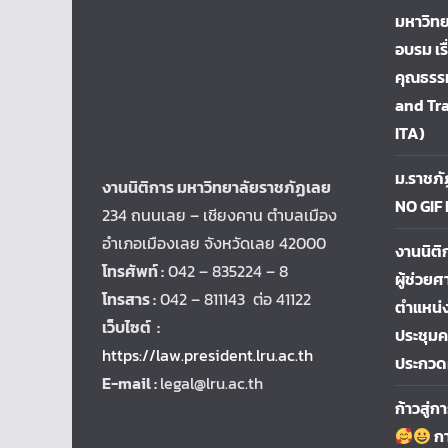
มหาวิทย
อบรม เร
คุณธรรม
and Tr
ITA)
ม.ราชภั
งานนิติการ มหาวิทยาลัยราชภัฏเลย
NO GIF
234 ถนนเลย – เชียงคาน ตำบลเมือง
อำเภอเมืองเลย จังหวัดเลย 42000
งานนิติ
โทรศัพท์ :
042 – 835224 – 8
ผู้ช่วยศ
โทรสาร :
042 – 811143 ต่อ 41122
ตำแหน่ง
เว็บไซต์ :
ประชุม
https://law.president.lru.ac.th
ประกวด
E-mail :
legal@lru.ac.th
ก้าวสู่
กา