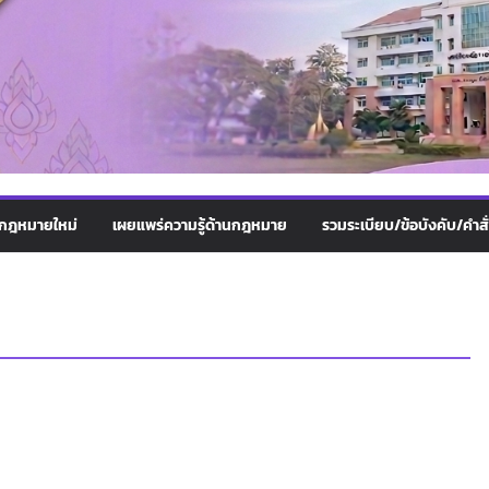
กฎหมายใหม่
เผยแพร่ความรู้ด้านกฎหมาย
รวมระเบียบ/ข้อบังคับ/คำสั