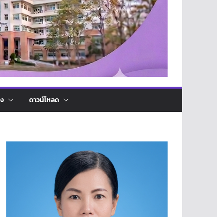
่ง
ดาวน์โหลด