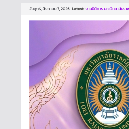
Skip
Latest:
งานนิติการ มหาวิทยาลัยราชภ
วันศุกร์, สิงหาคม 7, 2026
to
มณี ตำแหน่งรองอธิการบดี
ผลการประกวดผลงาน/นวั
content
ก้าวสู่การเป็นองค์กรปลอด
นี้ คงมีส่วนช่วยให้ทุกท่านต
ทันเจตนา เเละหยุดการกระทำท
โครงการเสริมสร้างธรรมาภ
ปีงบประมาณ พ.ศ. 2569
งานนิติการ สำนักงานอธิการ
อบรม เรื่อง หลักเกณฑ์การ
and Transparency Asses
ม.ราชภัฏเลย ประกาศนโยบาย