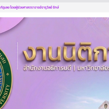
ัฏเลย โดยผู้ช่วยศาสตราจารย์จารุวัลย์ รักษ์
ฝ่ายบริหาร ร่วมประชุมคณะทำงานพิจารณา
ตกรรม
ทุจริตด้วยกัน
การอบรมตามโครงการฯ
ระหนักถึงการกระทำที่ส่อไปในทางทุจริต รู้เท่า
ี่ทุจริต
ิบาลสู่การเป็นองค์กรปลอดการทุจริต” ประจำ
บดี มหาวิทยาลัยราชภัฏเลย เข้าร่วมการฝึก
ประเมินคุณธรรมและความโปร่งใส (Integrity
sment : ITA)
ไม่ให้ไม่รับ NO GIF POLICY 2569