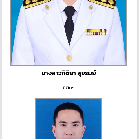
นางสาวกิติยา สุขรมย์
นิติกร