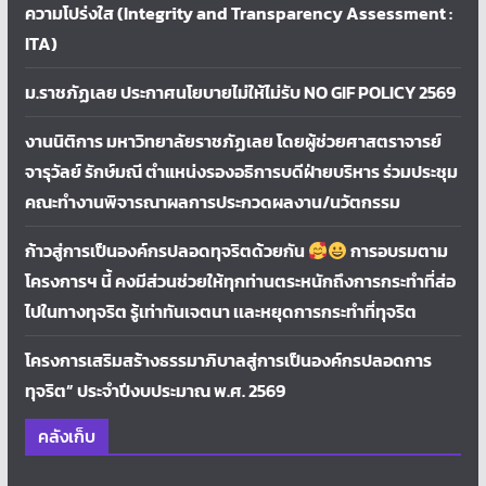
ความโปร่งใส (Integrity and Transparency Assessment :
ITA)
ม.ราชภัฏเลย ประกาศนโยบายไม่ให้ไม่รับ NO GIF POLICY 2569
งานนิติการ มหาวิทยาลัยราชภัฏเลย โดยผู้ช่วยศาสตราจารย์
จารุวัลย์ รักษ์มณี ตำแหน่งรองอธิการบดีฝ่ายบริหาร ร่วมประชุม
คณะทำงานพิจารณาผลการประกวดผลงาน/นวัตกรรม
ก้าวสู่การเป็นองค์กรปลอดทุจริตด้วยกัน
การอบรมตาม
โครงการฯ นี้ คงมีส่วนช่วยให้ทุกท่านตระหนักถึงการกระทำที่ส่อ
ไปในทางทุจริต รู้เท่าทันเจตนา เเละหยุดการกระทำที่ทุจริต
โครงการเสริมสร้างธรรมาภิบาลสู่การเป็นองค์กรปลอดการ
ทุจริต” ประจำปีงบประมาณ พ.ศ. 2569
คลังเก็บ